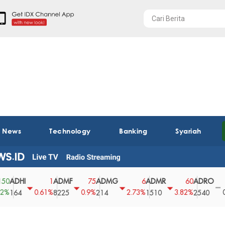
t News
Technology
Banking
Syariah
HI
ADMF
ADMG
ADMR
ADRO
AE
1
75
6
60
0
0.61%
0.9%
2.73%
3.82%
0%
4
8225
214
1510
2540
43