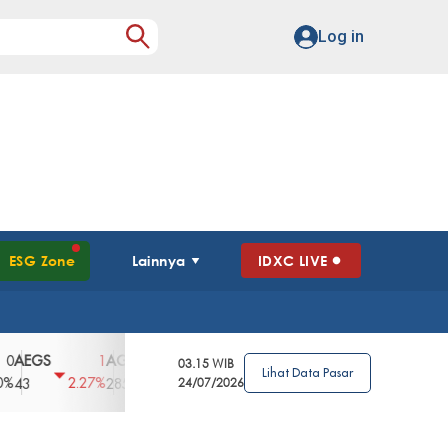
Log in
ESG Zone
Lainnya
IDXC LIVE
GS
AGII
AGRO
AGRS
AHAP
AIM
1
100
4
0
2
03.15 WIB
Lihat Data Pasar
2.27%
3.39%
2.63%
0%
2.04%
2850
148
24/07/2026
62
96
360