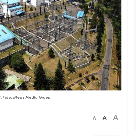
i. Foto: iNews Media Group.
A
A
A