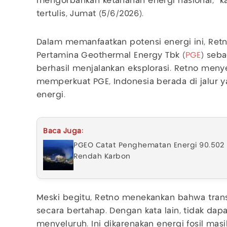
mengorbankan ketahanan energi nasional,” k
tertulis, Jumat (5/6/2026).
Dalam memanfaatkan potensi energi ini, Ret
Pertamina Geothermal Energy Tbk (
PGE
) seb
berhasil menjalankan eksplorasi. Retno me
memperkuat PGE, Indonesia berada di jalur 
energi.
Baca Juga:
PGEO Catat Penghematan Energi 90.502 
Rendah Karbon
Meski begitu, Retno menekankan bahwa transi
secara bertahap. Dengan kata lain, tidak da
menyeluruh. Ini dikarenakan energi fosil m