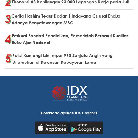
Ekonomi AS Kehilangan 23.000 Lapangan Kerja pada Juli
Cerita Hashim Tegur Dadan Hindayana Cs usai Endus
Adanya Penyelewengan MBG
Perkuat Fondasi Pendidikan, Pemerintah Perbarui Kualitas
Buku Ajar Nasional
Polisi Kantongi Izin Impor 995 Senjata Angin yang
Ditemukan di Kawasan Kebayoran Lama
Download aplikasi IDX Channel