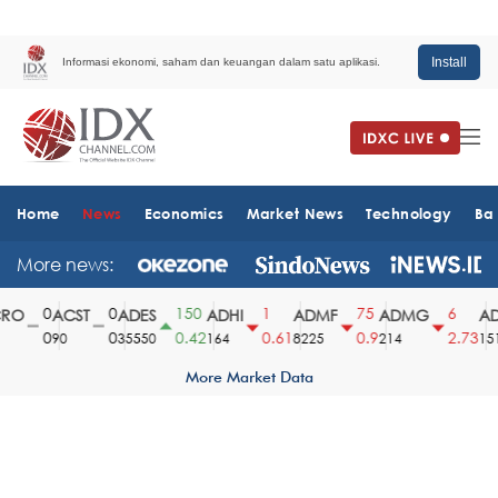
Install
Informasi ekonomi, saham dan keuangan dalam satu aplikasi.
Home
News
Economics
Market News
Technology
Ba
More news:
0
0
150
1
75
6
O
ACST
ADES
ADHI
ADMF
ADMG
AD
0
0
0.42
0.61
0.9
2.73
90
35550
164
8225
214
1510
More Market Data