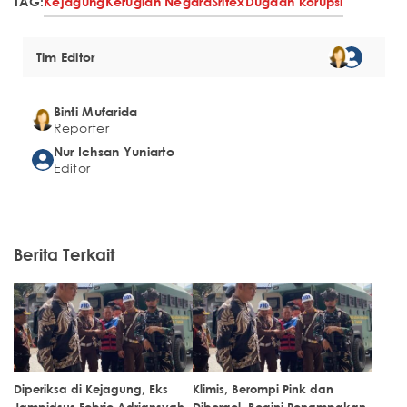
TAG:
Kejagung
Kerugian Negara
Sritex
Dugaan korupsi
Tim Editor
Binti Mufarida
Reporter
Nur Ichsan Yuniarto
Editor
Berita Terkait
Diperiksa di Kejagung, Eks
Klimis, Berompi Pink dan
Jampidsus Febrie Adriansyah
Diborgol, Begini Penampakan