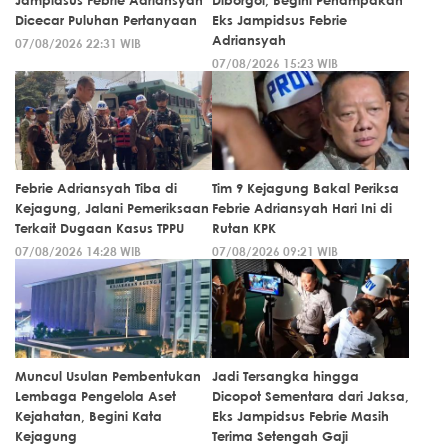
Dicecar Puluhan Pertanyaan
Eks Jampidsus Febrie
Adriansyah
07/08/2026 22:31 WIB
07/08/2026 15:23 WIB
Febrie Adriansyah Tiba di
Tim 9 Kejagung Bakal Periksa
Kejagung, Jalani Pemeriksaan
Febrie Adriansyah Hari Ini di
Terkait Dugaan Kasus TPPU
Rutan KPK
07/08/2026 14:28 WIB
07/08/2026 09:21 WIB
Muncul Usulan Pembentukan
Jadi Tersangka hingga
Lembaga Pengelola Aset
Dicopot Sementara dari Jaksa,
Kejahatan, Begini Kata
Eks Jampidsus Febrie Masih
Kejagung
Terima Setengah Gaji