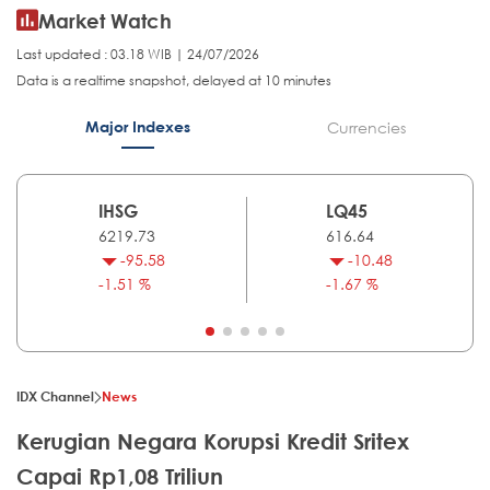
Market Watch
Last updated : 03.18 WIB | 24/07/2026
Data is a realtime snapshot, delayed at 10 minutes
Major Indexes
Currencies
IHSG
LQ45
6219.73
616.64
-95.58
-10.48
-1.51 %
-1.67 %
IDX Channel
News
Kerugian Negara Korupsi Kredit Sritex
Capai Rp1,08 Triliun