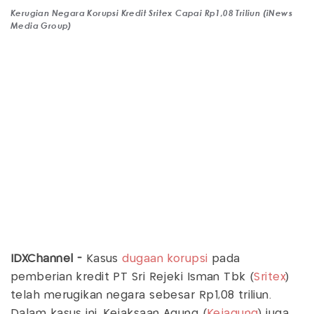
Kerugian Negara Korupsi Kredit Sritex Capai Rp1,08 Triliun (iNews
Media Group)
IDXChannel -
Kasus
dugaan korupsi
pada
pemberian kredit PT Sri Rejeki Isman Tbk (
Sritex
)
telah merugikan negara sebesar Rp1,08 triliun.
Dalam kasus ini, Kejaksaan Agung (
Kejagung
) juga