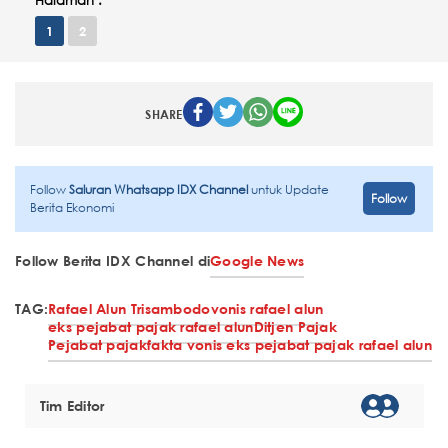
Halaman :
1
2
SHARE
Follow
Saluran Whatsapp IDX Channel
untuk Update
Follow
Berita Ekonomi
Follow Berita IDX Channel di
Google News
TAG:
Rafael Alun Trisambodo
vonis rafael alun
eks pejabat pajak rafael alun
Ditjen Pajak
Pejabat pajak
fakta vonis eks pejabat pajak rafael alun
Tim Editor