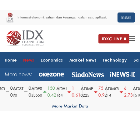
Install
Informasi ekonomi, saham dan keuangan dalam satu aplikasi.
Home
News
Economics
Market News
Technology
Ba
More news:
0
0
150
1
75
6
O
ACST
ADES
ADHI
ADMF
ADMG
ADM
0
0
0.42
0.61
0.9
2.73
90
35550
164
8225
214
1510
More Market Data