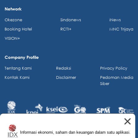
Network
Okezone
Sindonews
iNews
Booking Hotel
RCTI+
MNC Trijaya
VISION+
Company Profile
Tentang Kami
Redaksi
Privacy Policy
Kontak Kami
Disclaimer
Pedoman Media
Siber
Informasi ekonomi, saham dan keuangan dalam satu aplikasi.
© 2026 IDX Channel. All Rights Reserved.