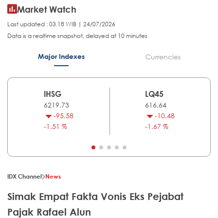
Market Watch
Last updated : 03.18 WIB | 24/07/2026
Data is a realtime snapshot, delayed at 10 minutes
Major Indexes
Currencies
IHSG
LQ45
6219.73
616.64
-95.58
-10.48
-1.51 %
-1.67 %
IDX Channel
News
Simak Empat Fakta Vonis Eks Pejabat
Pajak Rafael Alun