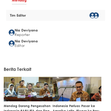
Mendag
Tim Editor
Nia Deviyana
Reporter
Nia Deviyana
Editor
Berita Terkait
Mendag Dorong Pengesahan
Indonesia Perluas Pasar ke
Indonesia-EAEU FTA dan Tiga
Amerika Latin, Ekspor ke Peru