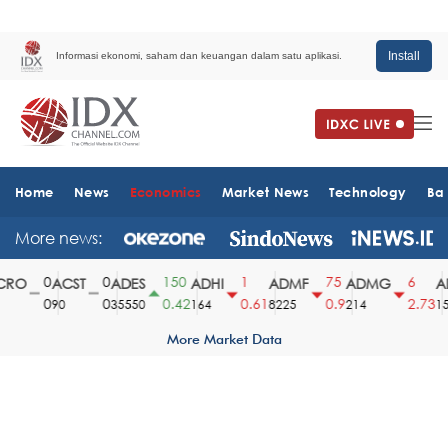
Install
Informasi ekonomi, saham dan keuangan dalam satu aplikasi.
Home
News
Economics
Market News
Technology
Ba
More news:
0
0
150
1
75
6
RO
ACST
ADES
ADHI
ADMF
ADMG
AD
0
0
0.42
0.61
0.9
2.73
90
35550
164
8225
214
151
More Market Data