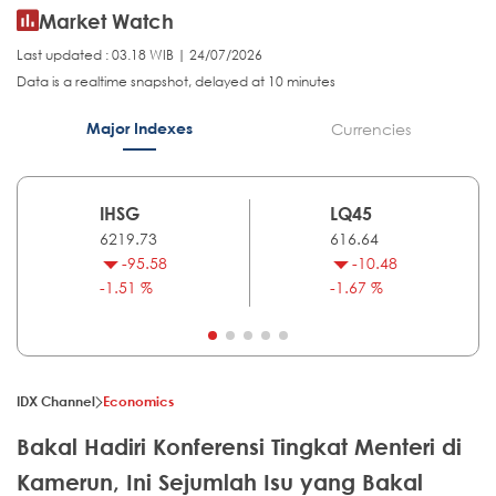
Market Watch
Last updated : 03.18 WIB | 24/07/2026
Data is a realtime snapshot, delayed at 10 minutes
Major Indexes
Currencies
IHSG
LQ45
6219.73
616.64
-95.58
-10.48
-1.51 %
-1.67 %
IDX Channel
Economics
Bakal Hadiri Konferensi Tingkat Menteri di
Kamerun, Ini Sejumlah Isu yang Bakal