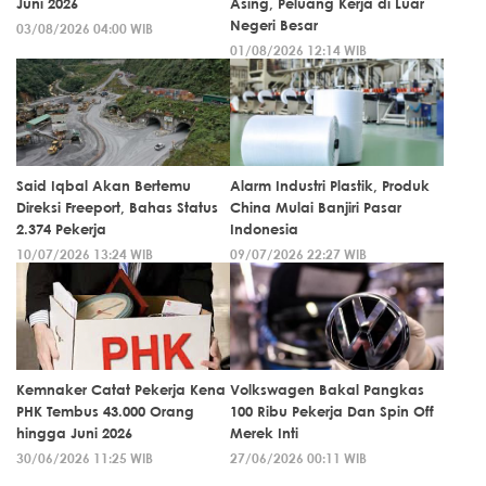
Juni 2026
Asing, Peluang Kerja di Luar
Negeri Besar
03/08/2026 04:00 WIB
01/08/2026 12:14 WIB
Said Iqbal Akan Bertemu
Alarm Industri Plastik, Produk
Direksi Freeport, Bahas Status
China Mulai Banjiri Pasar
2.374 Pekerja
Indonesia
10/07/2026 13:24 WIB
09/07/2026 22:27 WIB
Kemnaker Catat Pekerja Kena
Volkswagen Bakal Pangkas
PHK Tembus 43.000 Orang
100 Ribu Pekerja Dan Spin Off
hingga Juni 2026
Merek Inti
30/06/2026 11:25 WIB
27/06/2026 00:11 WIB