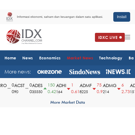
Install
Informasi ekonomi, saham dan keuangan dalam satu aplikasi.
Home
News
Economics
Market News
Technology
Ba
More news:
0
0
150
1
75
6
O
ACST
ADES
ADHI
ADMF
ADMG
AD
0
0
0.42
0.61
0.9
2.73
90
35550
164
8225
214
1510
More Market Data