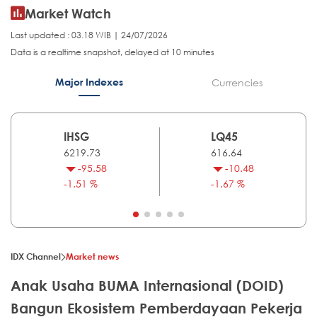
Market Watch
Last updated : 03.18 WIB | 24/07/2026
Data is a realtime snapshot, delayed at 10 minutes
Major Indexes
Currencies
IHSG
LQ45
6219.73
616.64
-95.58
-10.48
-1.51 %
-1.67 %
IDX Channel
Market news
Anak Usaha BUMA Internasional (DOID)
Bangun Ekosistem Pemberdayaan Pekerja