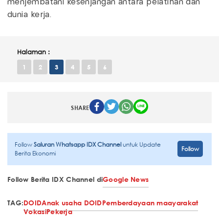
menjembatani kesenjangan antara pelatihan dan
dunia kerja.
Halaman :
1
2
3
4
5
6
SHARE
Follow
Saluran Whatsapp IDX Channel
untuk Update
Follow
Berita Ekonomi
Follow Berita IDX Channel di
Google News
TAG:
DOID
Anak usaha DOID
Pemberdayaan maayarakat
Vokasi
Pekerja