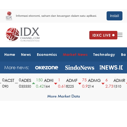
Install
Informasi ekonomi, saham dan keuangan dalam satu aplikasi.
Home
News
Economics
Market News
Technology
Ba
More news:
0
0
150
1
75
6
ACST
ADES
ADHI
ADMF
ADMG
ADMR
0
0
0.42
0.61
0.9
2.73
90
35550
164
8225
214
1510
More Market Data