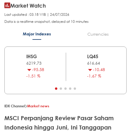
Market Watch
Last updated : 03.18 WIB | 24/07/2026
Data is a realtime snapshot, delayed at 10 minutes
Major Indexes
Currencies
IHSG
LQ45
6219.73
616.64
-95.58
-10.48
-1.51 %
-1.67 %
IDX Channel
Market news
MSCI Perpanjang Review Pasar Saham
Indonesia hingga Juni, Ini Tanggapan