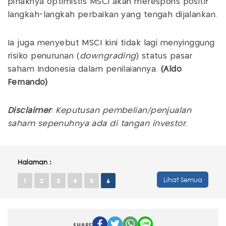
pihaknya optimistis MSCI akan merespons positif
langkah-langkah perbaikan yang tengah dijalankan.
Ia juga menyebut MSCI kini tidak lagi menyinggung
risiko penurunan (
downgrading
) status pasar
saham Indonesia dalam penilaiannya.
(Aldo
Fernando)
Disclaimer
: Keputusan pembelian/penjualan
saham sepenuhnya ada di tangan investor.
Halaman :
Lihat Semua
1
2
3
4
5
6
SHARE