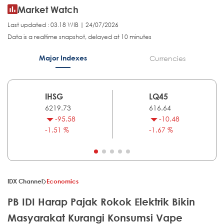
Market Watch
Last updated : 03.18 WIB | 24/07/2026
Data is a realtime snapshot, delayed at 10 minutes
Major Indexes
Currencies
IHSG
LQ45
6219.73
616.64
-95.58
-10.48
-1.51 %
-1.67 %
IDX Channel
Economics
PB IDI Harap Pajak Rokok Elektrik Bikin
Masyarakat Kurangi Konsumsi Vape