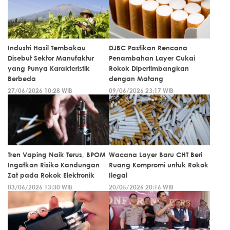
Industri Hasil Tembakau
DJBC Pastikan Rencana
Disebut Sektor Manufaktur
Penambahan Layer Cukai
yang Punya Karakteristik
Rokok Dipertimbangkan
Berbeda
dengan Matang
27/06/2026 10:28 WIB
09/06/2026 23:17 WIB
Tren Vaping Naik Terus, BPOM
Wacana Layer Baru CHT Beri
Ingatkan Risiko Kandungan
Ruang Kompromi untuk Rokok
Zat pada Rokok Elektronik
Ilegal
03/06/2026 13:30 WIB
20/05/2026 20:16 WIB