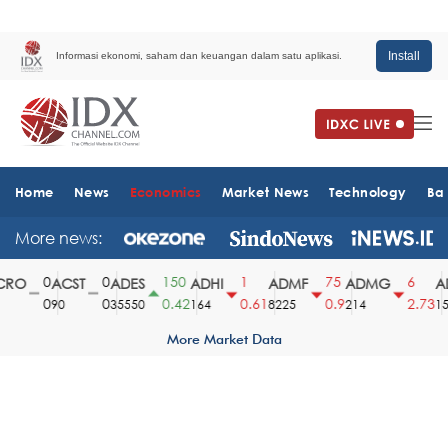
Install
Informasi ekonomi, saham dan keuangan dalam satu aplikasi.
Home
News
Economics
Market News
Technology
Ba
More news:
0
0
150
1
75
6
RO
ACST
ADES
ADHI
ADMF
ADMG
AD
0
0
0.42
0.61
0.9
2.73
90
35550
164
8225
214
151
More Market Data