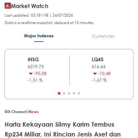
Market Watch
Last updated : 03.18 WIB | 24/07/2026
Data is a realtime snapshot, delayed at 10 minutes
Major Indexes
Currencies
IHSG
LQ45
6219.73
616.64
-95.58
-10.48
-1.51 %
-1.67 %
IDX Channel
News
Harta Kekayaan Silmy Karim Tembus
Rp234 Miliar, Ini Rincian Jenis Aset dan