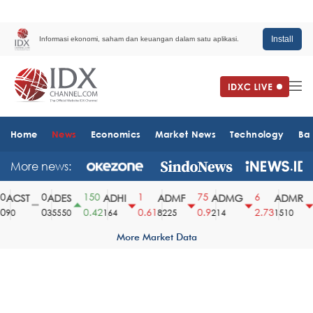
Install
Informasi ekonomi, saham dan keuangan dalam satu aplikasi.
Home
News
Economics
Market News
Technology
Ba
More news:
0
150
1
75
6
6
ACST
ADES
ADHI
ADMF
ADMG
ADMR
0
0.42
0.61
0.9
2.73
3
90
35550
164
8225
214
1510
More Market Data