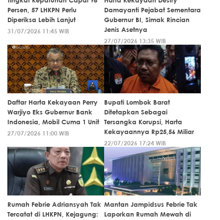
Tingkat Kepatuhan Capai 98
Harta Kekayaan Destry
Persen, 57 LHKPN Perlu
Damayanti Pejabat Sementara
Diperiksa Lebih Lanjut
Gubernur BI, Simak Rincian
Jenis Asetnya
31/07/2026 11:45 WIB
27/07/2026 13:35 WIB
Daftar Harta Kekayaan Perry
Bupati Lombok Barat
Warjiyo Eks Gubernur Bank
Ditetapkan Sebagai
Indonesia, Mobil Cuma 1 Unit
Tersangka Korupsi, Harta
Kekayaannya Rp25,56 Miliar
27/07/2026 11:00 WIB
22/07/2026 17:24 WIB
Rumah Febrie Adriansyah Tak
Mantan Jampidsus Febrie Tak
Tercatat di LHKPN, Kejagung:
Laporkan Rumah Mewah di