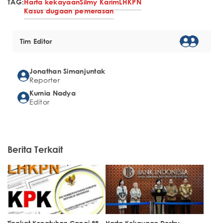
TAG:
Harta kekayaan
Silmy Karim
LHKPN
Kasus dugaan pemerasan
Tim Editor
Jonathan Simanjuntak
Reporter
Kurnia Nadya
Editor
Berita Terkait