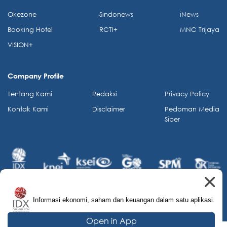
Okezone
Sindonews
iNews
Booking Hotel
RCTI+
MNC Trijaya
VISION+
Company Profile
Tentang Kami
Redaksi
Privacy Policy
Kontak Kami
Disclaimer
Pedoman Media
Siber
Informasi ekonomi, saham dan keuangan dalam satu aplikasi.
© 2026 IDX Channel. All Rights Reserved.
Open in App