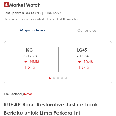
Market Watch
Last updated : 03.18 WIB | 24/07/2026
Data is a realtime snapshot, delayed at 10 minutes
Major Indexes
Currencies
IHSG
LQ45
6219.73
616.64
-95.58
-10.48
-1.51 %
-1.67 %
IDX Channel
News
KUHAP Baru: Restorative Justice Tidak
Berlaku untuk Lima Perkara Ini