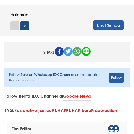
Halaman :
Lihat Semua
1
2
SHARE
Follow
Saluran Whatsapp IDX Channel
untuk Update
Follow
Berita Ekonomi
Follow Berita IDX Channel di
Google News
TAG:
Restorative justice
KUHAP
KUHAP baru
Praperadilan
Tim Editor