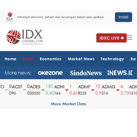
Install
Informasi ekonomi, saham dan keuangan dalam satu aplikasi.
Home
News
Economics
Market News
Technology
Ba
More news:
0
0
150
1
75
6
ACST
ADES
ADHI
ADMF
ADMG
ADM
0
0
0.42
0.61
0.9
2.73
90
35550
164
8225
214
1510
More Market Data